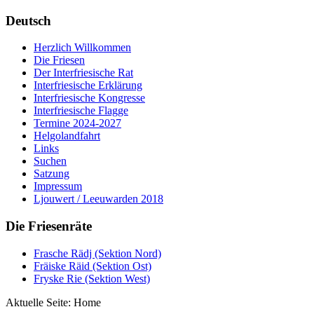
Deutsch
Herzlich Willkommen
Die Friesen
Der Interfriesische Rat
Interfriesische Erklärung
Interfriesische Kongresse
Interfriesische Flagge
Termine 2024-2027
Helgolandfahrt
Links
Suchen
Satzung
Impressum
Ljouwert / Leeuwarden 2018
Die Friesenräte
Frasche Rädj (Sektion Nord)
Fräiske Räid (Sektion Ost)
Fryske Rie (Sektion West)
Aktuelle Seite:
Home