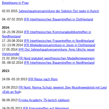
Beteiligung in Prag
02.03.2015
Jahreshauptversammlung der Sektion Ost tagte in Aurich
04.-07.02.2015
IFR Interfriesisches Bauerntreffen in Ostfriesland
2014:
19.-21.09.2014
IFR Interfriesisches Kommunalpolitikertreffen in
Nordfriesland
17.-20.09.2014
IFR Interfriesisches Frauentreffen in Nordfriesland
12.-13.09.2014
IFR Migliederversammlung in Jever in Ostfriesland
17.05.2014
IFR Ost Jahreshauptversammlung: Arno Ulrichs neuer
Vorsitzender
21.02.2014
FR Nord gratuliert westfriesischen Medaillengewinnern
05.-08.02.2014
IFR Interfriesisches Bauerntreffen in Nordfriesland
2013:
24.09.-03.10.2013
IFR Reise nach Rom
14.09.2013
FR Nord: Norma Schulz gewinnt 2ten Musiikweedstrid mit Lied
»Eeb an flud
«
06.09.2013
Fryske Academy 75-jierrich jubileum
24-26.05.2013
IFR Friesentreffen auf Helgoland