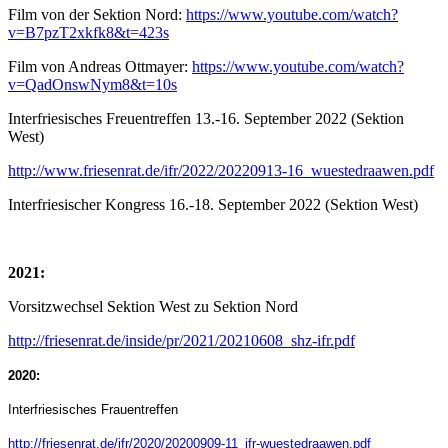
Film von der Sektion Nord:
https://www.youtube.com/watch?
v=B7pzT2xkfk8&t=423s
Film von Andreas Ottmayer:
https://www.youtube.com/watch?
v=QadOnswNym8&t=10s
Interfriesisches Freuentreffen 13.-16. September 2022 (Sektion
West)
http://www.friesenrat.de/ifr/2022/20220913-16_wuestedraawen.pdf
Interfriesischer Kongress 16.-18. September 2022 (Sektion West)
2021:
Vorsitzwechsel Sektion West zu Sektion Nord
http://friesenrat.de/inside/pr/2021/20210608_shz-ifr.pdf
2020:
Interfriesisches Frauentreffen
http://friesenrat.de/ifr/2020/20200909-11_ifr-wuestedraawen.pdf