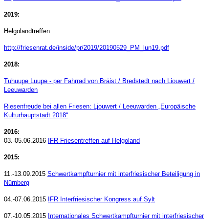
2019:
Helgolandtreffen
http://friesenrat.de/inside/pr/2019/20190529_PM_lun19.pdf
2018:
Tuhuupe Luupe - per Fahrrad von Bräist / Bredstedt nach Liouwert /
Leeuwarden
Riesenfreude bei allen Friesen: Ljouwert / Leeuwarden „Europäische
Kulturhauptstadt 2018“
2016:
03.-05.06.2016
IFR Friesentreffen auf Helgoland
2015:
11.-13.09.2015
Schwertkampfturnier mit interfriesischer Beteiligung in
Nürnberg
04.-07.06.2015
IFR Interfriesischer Kongress auf Sylt
07.-10.05.2015
Internationales Schwertkampfturnier mit interfriesischer