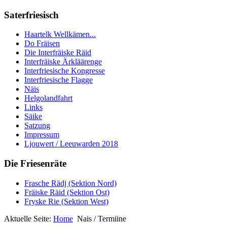
Saterfriesisch
Haartelk Wellkämen...
Do Fräisen
Die Interfräiske Räid
Interfräiske Ärkläärenge
Interfriesische Kongresse
Interfriesische Flagge
Näis
Helgolandfahrt
Links
Säike
Satzung
Impressum
Ljouwert / Leeuwarden 2018
Die Friesenräte
Frasche Rädj (Sektion Nord)
Fräiske Räid (Sektion Ost)
Fryske Rie (Sektion West)
Aktuelle Seite:
Home
Nais / Termiine