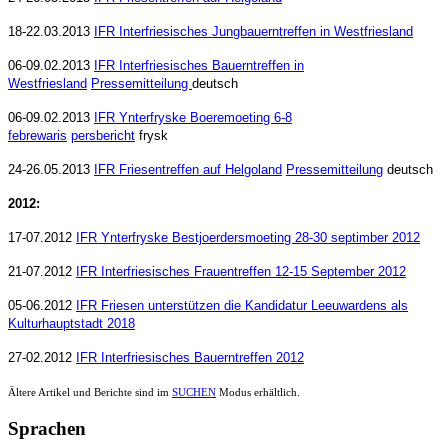
18-22.03.2013
IFR Interfriesisches Jungbauerntreffen in Westfriesland
06-09.02.2013
IFR Interfriesisches Bauerntreffen in
Westfriesland
Pressemitteilung
deutsch
06-09.02.2013
IFR Ynterfryske Boeremoeting 6-8
febrewaris
persbericht
frysk
24-26.05.2013
IFR Friesentreffen auf Helgoland
Pressemitteilung
deutsch
2012:
17-07.2012
IFR Ynterfryske Bestjoerdersmoeting 28-30 septimber 2012
21-07.2012
IFR Interfriesisches Frauentreffen 12-15 September 2012
05-06.2012
IFR Friesen unterstützen die Kandidatur Leeuwardens als
Kulturhauptstadt 2018
27-02.2012
IFR Interfriesisches Bauerntreffen 2012
Ältere Artikel und Berichte sind im
SUCHEN
Modus erhältlich.
Sprachen