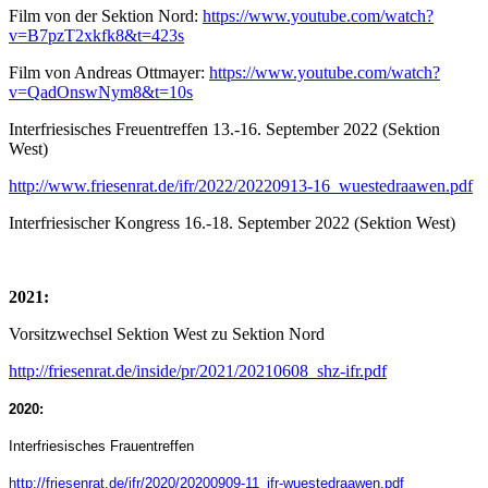
Film von der Sektion Nord:
https://www.youtube.com/watch?
v=B7pzT2xkfk8&t=423s
Film von Andreas Ottmayer:
https://www.youtube.com/watch?
v=QadOnswNym8&t=10s
Interfriesisches Freuentreffen 13.-16. September 2022 (Sektion
West)
http://www.friesenrat.de/ifr/2022/20220913-16_wuestedraawen.pdf
Interfriesischer Kongress 16.-18. September 2022 (Sektion West)
2021:
Vorsitzwechsel Sektion West zu Sektion Nord
http://friesenrat.de/inside/pr/2021/20210608_shz-ifr.pdf
2020:
Interfriesisches Frauentreffen
http://friesenrat.de/ifr/2020/20200909-11_ifr-wuestedraawen.pdf