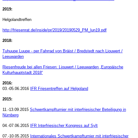
2019:
Helgolandtreffen
http://friesenrat.de/inside/pr/2019/20190529_PM_lun19.pdf
2018:
Tuhuupe Luupe - per Fahrrad von Bräist / Bredstedt nach Liouwert /
Leeuwarden
Riesenfreude bei allen Friesen: Ljouwert / Leeuwarden „Europäische
Kulturhauptstadt 2018“
2016:
03.-05.06.2016
IFR Friesentreffen auf Helgoland
2015:
11.-13.09.2015
Schwertkampfturnier mit interfriesischer Beteiligung in
Nürnberg
04.-07.06.2015
IFR Interfriesischer Kongress auf Sylt
07.-10.05.2015
Internationales Schwertkampfturnier mit interfriesischer