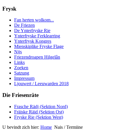
Frysk
Fan herten wolkom...
De Friezen
De Ynterfryske Rie
Ynterfryske Ferklearring
Ynterfrysk Kongres
Mienskiplike Fryske Flage
Nijs
Friezendroapen Hilgelân
Links
Zoeken
Satzung
Impressum
Ljouwert / Leeuwarden 2018
Die Friesenräte
Frasche Rädj (Sektion Nord)
Fräiske Räid (Sektion Ost)
Fryske Rie (Sektion West)
U bevindt zich hier:
Home
Nais / Termiine