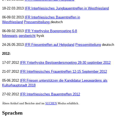
18-22.03.2013
IFR Interfriesisches Jungbauerntreffen in Westfriesland
06-09.02.2013
IFR Interfriesisches Bauerntreffen in
Westfriesland
Pressemitteilung
deutsch
06-09.02.2013
IFR Ynterfryske Boeremoeting 6-8
febrewaris
persbericht
frysk
24-26.05.2013
IFR Friesentreffen auf Helgoland
Pressemitteilung
deutsch
2012:
17-07.2012
IFR Ynterfryske Bestjoerdersmoeting 28-30 septimber 2012
21-07.2012
IFR Interfriesisches Frauentreffen 12-15 September 2012
05-06.2012
IFR Friesen unterstützen die Kandidatur Leeuwardens als
Kulturhauptstadt 2018
27-02.2012
IFR Interfriesisches Bauerntreffen 2012
Ältere Artikel und Berichte sind im
SUCHEN
Modus erhältlich.
Sprachen