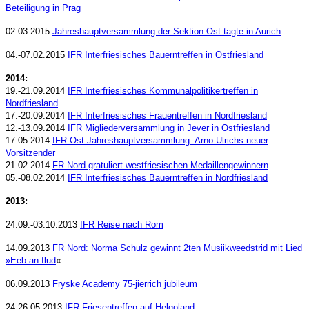
Beteiligung in Prag
02.03.2015
Jahreshauptversammlung der Sektion Ost tagte in Aurich
04.-07.02.2015
IFR Interfriesisches Bauerntreffen in Ostfriesland
2014:
19.-21.09.2014
IFR Interfriesisches Kommunalpolitikertreffen in
Nordfriesland
17.-20.09.2014
IFR Interfriesisches Frauentreffen in Nordfriesland
12.-13.09.2014
IFR Migliederversammlung in Jever in Ostfriesland
17.05.2014
IFR Ost Jahreshauptversammlung: Arno Ulrichs neuer
Vorsitzender
21.02.2014
FR Nord gratuliert westfriesischen Medaillengewinnern
05.-08.02.2014
IFR Interfriesisches Bauerntreffen in Nordfriesland
2013:
24.09.-03.10.2013
IFR Reise nach Rom
14.09.2013
FR Nord: Norma Schulz gewinnt 2ten Musiikweedstrid mit Lied
»Eeb an flud
«
06.09.2013
Fryske Academy 75-jierrich jubileum
24-26.05.2013
IFR Friesentreffen auf Helgoland