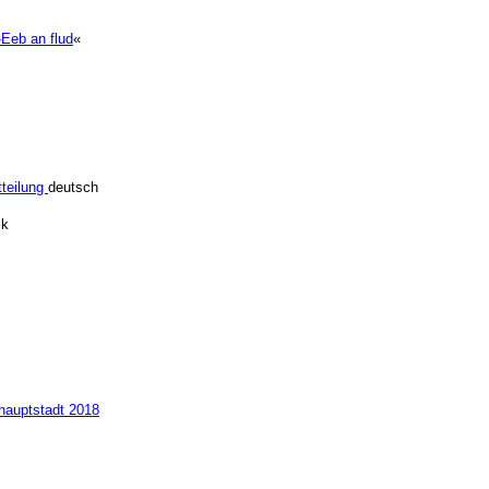
Eeb an flud
«
teilung
deutsch
sk
rhauptstadt 2018