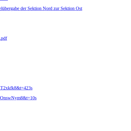
felübergabe der Sektion Nord zur Sektion Ost
.pdf
zT2xkfk8&t=423s
QadOnswNym8&t=10s