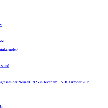
r/
.de
minkalender/
esland
ngresses der Neuzeit 1925 in Jever am 17-18. Oktober 2025
sland