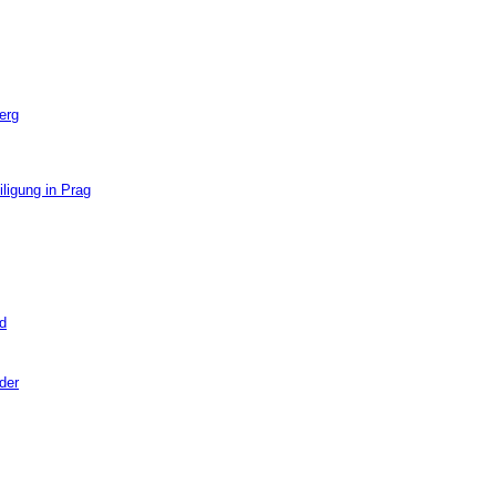
erg
iligung in Prag
nd
der