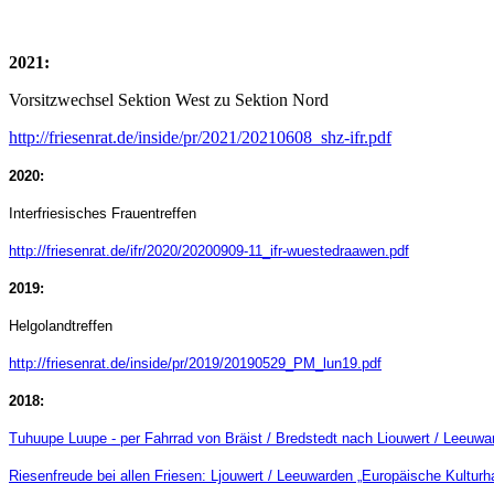
2021:
Vorsitzwechsel Sektion West zu Sektion Nord
http://friesenrat.de/inside/pr/2021/20210608_shz-ifr.pdf
2020:
Interfriesisches Frauentreffen
http://friesenrat.de/ifr/2020/20200909-11_ifr-wuestedraawen.pdf
2019:
Helgolandtreffen
http://friesenrat.de/inside/pr/2019/20190529_PM_lun19.pdf
2018:
Tuhuupe Luupe - per Fahrrad von Bräist / Bredstedt nach Liouwert / Leeuwa
Riesenfreude bei allen Friesen: Ljouwert / Leeuwarden „Europäische Kulturh