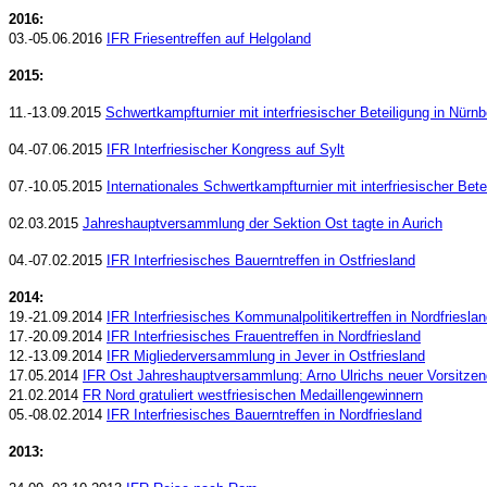
2016:
03.-05.06.2016
IFR Friesentreffen auf Helgoland
2015:
11.-13.09.2015
Schwertkampfturnier mit interfriesischer Beteiligung in Nürnb
04.-07.06.2015
IFR Interfriesischer Kongress auf Sylt
07.-10.05.2015
Internationales Schwertkampfturnier mit interfriesischer Bete
02.03.2015
Jahreshauptversammlung der Sektion Ost tagte in Aurich
04.-07.02.2015
IFR Interfriesisches Bauerntreffen in Ostfriesland
2014:
19.-21.09.2014
IFR Interfriesisches Kommunalpolitikertreffen in Nordfriesla
17.-20.09.2014
IFR Interfriesisches Frauentreffen in Nordfriesland
12.-13.09.2014
IFR Migliederversammlung in Jever in Ostfriesland
17.05.2014
IFR Ost Jahreshauptversammlung: Arno Ulrichs neuer Vorsitzen
21.02.2014
FR Nord gratuliert westfriesischen Medaillengewinnern
05.-08.02.2014
IFR Interfriesisches Bauerntreffen in Nordfriesland
2013: