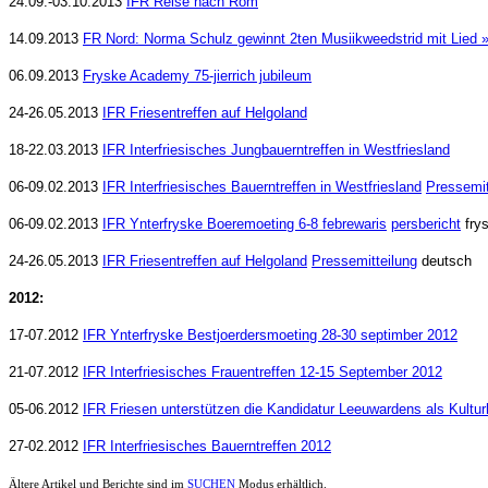
24.09.-03.10.2013
IFR Reise nach Rom
14.09.2013
FR Nord: Norma Schulz gewinnt 2ten Musiikweedstrid mit Lied »
06.09.2013
Fryske Academy 75-jierrich jubileum
24-26.05.2013
IFR Friesentreffen auf Helgoland
18-22.03.2013
IFR Interfriesisches Jungbauerntreffen in Westfriesland
06-09.02.2013
IFR Interfriesisches Bauerntreffen in Westfriesland
Pressemit
06-09.02.2013
IFR Ynterfryske Boeremoeting 6-8 febrewaris
persbericht
fry
24-26.05.2013
IFR Friesentreffen auf Helgoland
Pressemitteilung
deutsch
2012:
17-07.2012
IFR Ynterfryske Bestjoerdersmoeting 28-30 septimber 2012
21-07.2012
IFR Interfriesisches Frauentreffen 12-15 September 2012
05-06.2012
IFR Friesen unterstützen die Kandidatur Leeuwardens als Kultu
27-02.2012
IFR Interfriesisches Bauerntreffen 2012
Ältere Artikel und Berichte sind im
SUCHEN
Modus erhältlich.