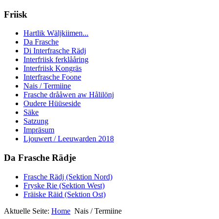
Friisk
Hartlik Wäljkiimen...
Da Frasche
Di Interfrasche Rädj
Interfriisk ferklååring
Interfriisk Kongräs
Interfrasche Foone
Nais / Termiine
Frasche drååwen aw Hålilönj
Oudere Hüüseside
Säke
Satzung
Impräsum
Ljouwert / Leeuwarden 2018
Da Frasche Rädje
Frasche Rädj (Sektion Nord)
Fryske Rie (Sektion West)
Fräiske Räid (Sektion Ost)
Aktuelle Seite:
Home
Nais / Termiine