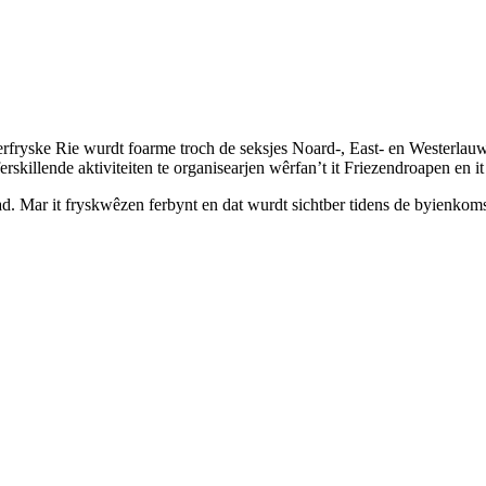
rfryske Rie wurdt foarme troch de seksjes Noard-, East- en Westerlauwe
h ferskillende aktiviteiten te organisearjen wêrfan’t it Friezendroapen en
d. Mar it fryskwêzen ferbynt en dat wurdt sichtber tidens de byienkoms