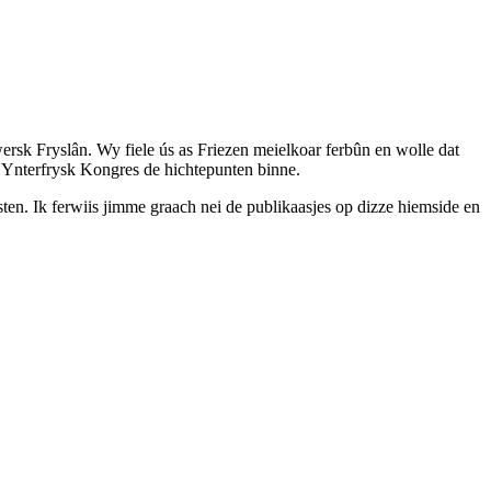
rsk Fryslân. Wy fiele ús as Friezen meielkoar ferbûn en wolle dat
 it Ynterfrysk Kongres de hichtepunten binne.
ten. Ik ferwiis jimme graach nei de publikaasjes op dizze hiemside en