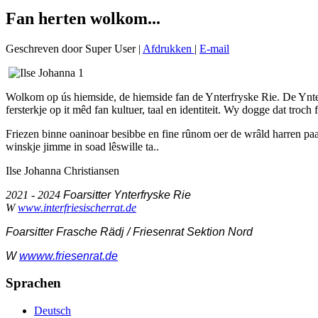
Fan herten wolkom...
Geschreven door Super User
|
Afdrukken
|
E-mail
Wolkom
op ús hiemside, de hiemside fan de Ynterfryske Rie. De Ynte
fersterkje op it mêd fan kultuer, taal en identiteit. Wy dogge dat troc
Friezen binne oaninoar besibbe en fine rûnom oer de wrâld harren paa
winskje jimme in soad lêswille ta.
.
Ilse Johanna Christiansen
2021 - 2024
Foarsitter Ynterfryske Rie
W
www.interfriesischerrat.de
Foarsitter Frasche Rädj / Friesenrat Sektion Nord
W
w
www.friesenrat.de
Sprachen
Deutsch