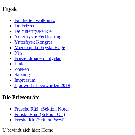
Frysk
Fan herten wolkom...
De Friezen
De Ynterfryske Rie
Ynterfryske Ferklearring
Ynterfrysk Kongres
Mienskiplike Fryske Flage
Nijs
Friezendroapen Hilgelân
Links
Zoeken
Satzung
Impressum
Ljouwert / Leeuwarden 2018
Die Friesenräte
Frasche Rädj (Sektion Nord)
Fräiske Räid (Sektion Ost)
Fryske Rie (Sektion West)
U bevindt zich hier:
Home