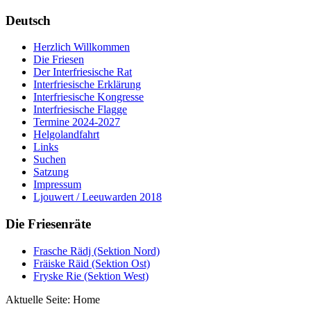
Deutsch
Herzlich Willkommen
Die Friesen
Der Interfriesische Rat
Interfriesische Erklärung
Interfriesische Kongresse
Interfriesische Flagge
Termine 2024-2027
Helgolandfahrt
Links
Suchen
Satzung
Impressum
Ljouwert / Leeuwarden 2018
Die Friesenräte
Frasche Rädj (Sektion Nord)
Fräiske Räid (Sektion Ost)
Fryske Rie (Sektion West)
Aktuelle Seite:
Home