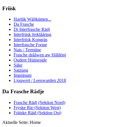
Friisk
Hartlik Wäljkiimen...
Da Frasche
Di Interfrasche Rädj
Interfriisk ferklååring
Interfriisk Kongräs
Interfrasche Foone
Nais / Termiine
Frasche drååwen aw Hålilönj
Oudere Hüüseside
Säke
Satzung
Impräsum
Ljouwert / Leeuwarden 2018
Da Frasche Rädje
Frasche Rädj (Sektion Nord)
Fryske Rie (Sektion West)
Fräiske Räid (Sektion Ost)
Aktuelle Seite:
Home