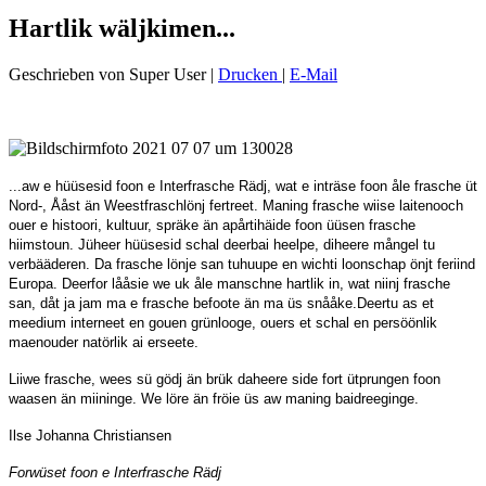
Hartlik wäljkimen...
Geschrieben von Super User
|
Drucken
|
E-Mail
...aw e hüüsesid foon e Interfrasche Rädj, wat e inträse foon åle frasche üt
Nord-, Ååst än Weestfraschlönj fertreet.
Maning frasche wiise laitenooch
ouer e histoori, kultuur, spräke än apårtihäide foon üüsen frasche
hiimstoun. Jüheer hüüsesid schal deerbai heelpe, diheere mångel tu
verbääderen.
Da frasche lönje san tuhuupe en wichti loonschap önjt feriind
Europa. Deerfor lååsie we uk åle manschne hartlik in, wat niinj frasche
san, dåt ja jam ma e frasche befoote än ma üs snååke.
Deertu as et
meedium interneet en gouen grünlooge, ouers et schal en persöönlik
maenouder natörlik ai erseete.
Liiwe frasche, wees sü gödj än brük daheere side fort ütprungen foon
waasen än miininge.
We löre än fröie üs aw maning baidreeginge.
Ilse Johanna Christiansen
Forwüset foon e Interfrasche Rädj