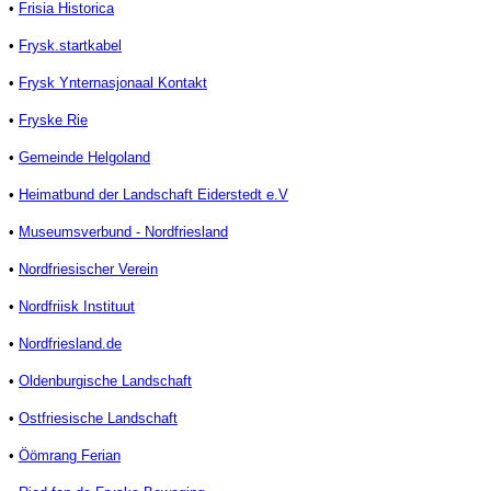
•
Frisia Historica
•
Frysk.startkabel
•
Frysk Ynternasjonaal Kontakt
•
Fryske Rie
•
Gemeinde Helgoland
•
Heimatbund der Landschaft Eiderstedt e.V
•
Museumsverbund - Nordfriesland
•
Nordfriesischer Verein
•
Nordfriisk Instituut
•
Nordfriesland.de
•
Oldenburgische Landschaft
•
Ostfriesische Landschaft
•
Öömrang Ferian