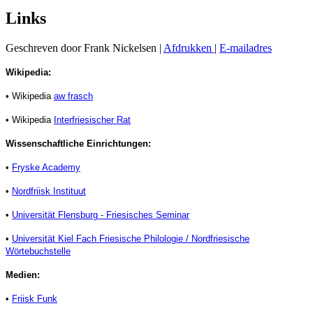
Links
Geschreven door Frank Nickelsen
|
Afdrukken
|
E-mailadres
Wikipedia:
•
Wikipedia
aw frasch
•
Wikipedia
Interfriesischer Rat
Wissenschaftliche Einrichtungen:
•
Fryske Academy
•
Nordfriisk Instituut
•
Universität Flensburg - Friesisches Seminar
•
Universität Kiel Fach Friesische Philologie / Nordfriesische
Wörtebuchstelle
Medien:
•
Friisk Funk