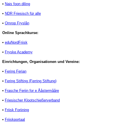
•
Nais foon diling
•
NDR Friesisch für alle
•
Omrop Fryslån
Online Sprachkurse:
•
eduNordFriisk
•
Fryske Academy
Einrichtungen, Organisationen und Vereine:
•
Fering Ferian
•
Fering Stifting (Ferring Stiftung)
•
Frasche Feriin for e Ååstermååre
•
Friesischer Klootschießerverband
•
Friisk Foriining
•
Friiskportaal