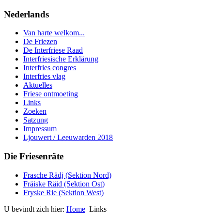
Nederlands
Van harte welkom...
De Friezen
De Interfriese Raad
Interfriesische Erklärung
Interfries congres
Interfries vlag
Aktuelles
Friese ontmoeting
Links
Zoeken
Satzung
Impressum
Ljouwert / Leeuwarden 2018
Die Friesenräte
Frasche Rädj (Sektion Nord)
Fräiske Räid (Sektion Ost)
Fryske Rie (Sektion West)
U bevindt zich hier:
Home
Links